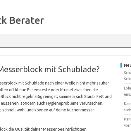
k Berater
Neu
 Messerblock mit Schublade?
Sch
Sch
sserblock mit Schublade nach einer Weile nicht mehr sauber
Loh
allen oft kleine Essensreste oder Krümel zwischen die
emp
lock nicht regelmäßig reinigst, sammeln sich Staub, Fett und
n aussehen, sondern auch Hygieneprobleme verursachen.
Kan
ng schnell wohl und können auf deine Küchenmesser
ste
Kan
vor
ck die Qualität deiner Messer beeinträchtigen.