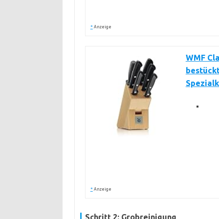
*
Anzeige
WMF Clas
bestückt
Spezialk
*
Anzeige
Schritt 2: Grobreinigung