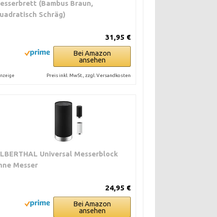
esserbrett (Bambus Braun,
uadratisch Schräg)
31,95 €
Bei Amazon
ansehen
Preis inkl. MwSt., zzgl. Versandkosten
nzeige
ILBERTHAL Universal Messerblock
hne Messer
24,95 €
Bei Amazon
ansehen