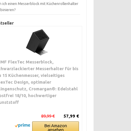
n ich einen Messerblock mit Küchenrollenhalter
binieren?
tseller
MF FlexTec Messerblock,
chwarzlackierter Messerhalter für bis
u 15 Küchenmesser, vielseitiges
lexTec Design, optimaler
lingenschutz, Cromargan®: Edelstahl
ostfrei 18/10, hochwertiger
unststoff
89,99 €
57,99 €
Bei Amazon
ansehen