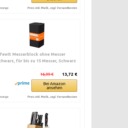
Preis inkl. MwSt., zzgl. Versandkosten
nzeige
ifewit Messerblock ohne Messer
chwarz, für bis zu 15 Messer, Schwarz
16,99 €
13,72 €
Bei Amazon
ansehen
Preis inkl. MwSt., zzgl. Versandkosten
nzeige