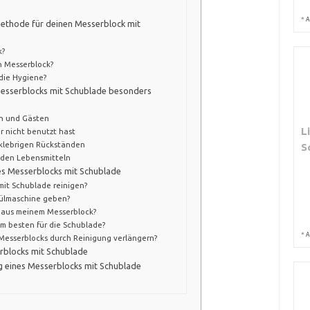
*
A
methode für deinen Messerblock mit
k?
n Messerblock?
die Hygiene?
Messerblocks mit Schublade besonders
n und Gästen
L
 nicht benutzt hast
klebrigen Rückständen
S
nden Lebensmitteln
nes Messerblocks mit Schublade
mit Schublade reinigen?
pülmaschine geben?
 aus meinem Messerblock?
m besten für die Schublade?
*
A
Messerblocks durch Reinigung verlängern?
erblocks mit Schublade
ng eines Messerblocks mit Schublade