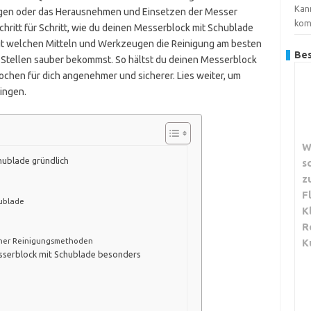
Kan
gen oder das Herausnehmen und Einsetzen der Messer
kom
Schritt für Schritt, wie du deinen Messerblock mit Schublade
, mit welchen Mitteln und Werkzeugen die Reinigung am besten
Bes
 Stellen sauber bekommst. So hältst du deinen Messerblock
ochen für dich angenehmer und sicherer. Lies weiter, um
ingen.
W
hublade gründlich
s
z
F
hublade
K
R
dener Reinigungsmethoden
K
esserblock mit Schublade besonders