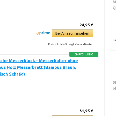
M
Q
24,95 €
Bei Amazon ansehen
*
A
Preis inkl. MwSt., zzgl. Versandkosten
EMPFEHLUNG
che Messerblock - Messerhalter ohne
aus Holz Messerbrett (Bambus Braun,
isch Schräg)
S
o
31,95 €