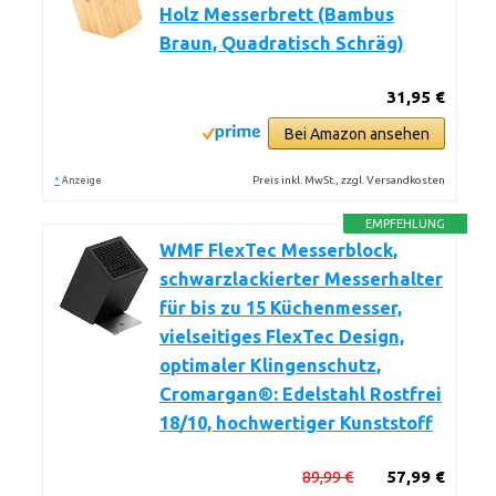
Holz Messerbrett (Bambus
Braun, Quadratisch Schräg)
31,95 €
Bei Amazon ansehen
*
Preis inkl. MwSt., zzgl. Versandkosten
Anzeige
EMPFEHLUNG
WMF FlexTec Messerblock,
schwarzlackierter Messerhalter
für bis zu 15 Küchenmesser,
vielseitiges FlexTec Design,
optimaler Klingenschutz,
Cromargan®: Edelstahl Rostfrei
18/10, hochwertiger Kunststoff
89,99 €
57,99 €