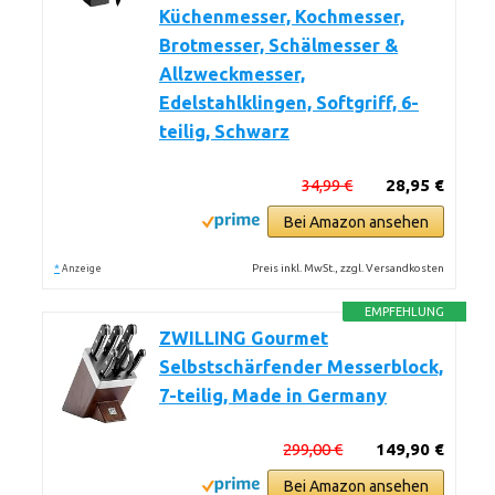
Küchenmesser, Kochmesser,
Brotmesser, Schälmesser &
Allzweckmesser,
Edelstahlklingen, Softgriff, 6-
teilig, Schwarz
34,99 €
28,95 €
Bei Amazon ansehen
*
Preis inkl. MwSt., zzgl. Versandkosten
Anzeige
EMPFEHLUNG
ZWILLING Gourmet
Selbstschärfender Messerblock,
7-teilig, Made in Germany
299,00 €
149,90 €
Bei Amazon ansehen