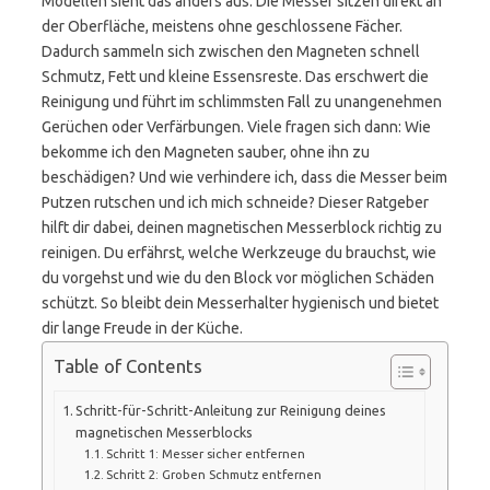
Modellen sieht das anders aus. Die Messer sitzen direkt an
der Oberfläche, meistens ohne geschlossene Fächer.
Dadurch sammeln sich zwischen den Magneten schnell
Schmutz, Fett und kleine Essensreste. Das erschwert die
Reinigung und führt im schlimmsten Fall zu unangenehmen
Gerüchen oder Verfärbungen. Viele fragen sich dann: Wie
bekomme ich den Magneten sauber, ohne ihn zu
beschädigen? Und wie verhindere ich, dass die Messer beim
Putzen rutschen und ich mich schneide? Dieser Ratgeber
hilft dir dabei, deinen magnetischen Messerblock richtig zu
reinigen. Du erfährst, welche Werkzeuge du brauchst, wie
du vorgehst und wie du den Block vor möglichen Schäden
schützt. So bleibt dein Messerhalter hygienisch und bietet
dir lange Freude in der Küche.
Table of Contents
Schritt-für-Schritt-Anleitung zur Reinigung deines
magnetischen Messerblocks
Schritt 1: Messer sicher entfernen
Schritt 2: Groben Schmutz entfernen