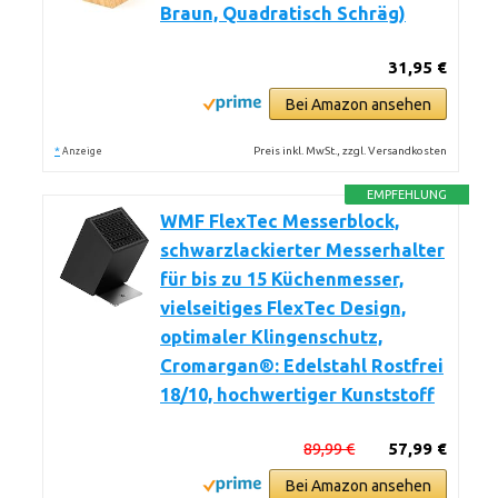
Braun, Quadratisch Schräg)
31,95 €
Bei Amazon ansehen
*
Preis inkl. MwSt., zzgl. Versandkosten
Anzeige
EMPFEHLUNG
WMF FlexTec Messerblock,
schwarzlackierter Messerhalter
für bis zu 15 Küchenmesser,
vielseitiges FlexTec Design,
optimaler Klingenschutz,
Cromargan®: Edelstahl Rostfrei
18/10, hochwertiger Kunststoff
89,99 €
57,99 €
Bei Amazon ansehen