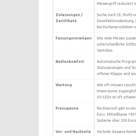
Messergriff reduziert 
Zulassungen /
Suche nach CE, RoHS u
Zertifikate
Desinfektionsleistung. 
bei Küchenprodukten s
Fassungsvermögen
Wie viele Messer passe
unterschiedliche Schlit
Santokus.
Bedienkomfort
Automatische Program
Statusanzeigen und Sic
offener Klappe sind wic
Wartung
Wie oft müssen Leucht
Innenräume zugänglich
UV-LEDs ist oft schwier
Preisspanne
Rechnerisch gibt es ei
Euro. Mittelklasse 100
Systeme über 200 Euro
Vor- und Nachteile
Vorteile: bessere Keim