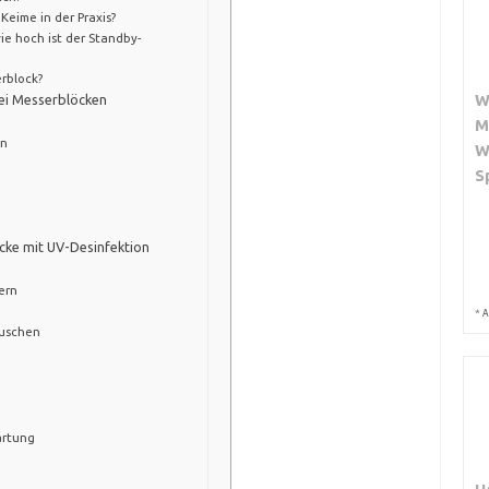
Keime in der Praxis?
ie hoch ist der Standby-
rblock?
W
ei Messerblöcken
M
en
W
S
cke mit UV-Desinfektion
ern
*
A
auschen
artung