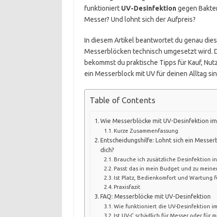
funktioniert
UV-Desinfektion
gegen Bakter
Messer? Und lohnt sich der Aufpreis?
In diesem Artikel beantwortet du genau dies
Messerblöcken technisch umgesetzt wird. Du
bekommst du praktische Tipps für Kauf, Nut
ein Messerblock mit UV für deinen Alltag sinn
Table of Contents
Wie Messerblöcke mit UV-Desinfektion im
Kurze Zusammenfassung
Entscheidungshilfe: Lohnt sich ein Messer
dich?
Brauche ich zusätzliche Desinfektion i
Passt das in mein Budget und zu mein
Ist Platz, Bedienkomfort und Wartung f
Praxisfazit
FAQ: Messerblöcke mit UV-Desinfektion
Wie funktioniert die UV-Desinfektion i
Ist UV-C schädlich für Messer oder für m