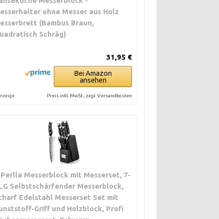
anseküche Messerblock -
esserhalter ohne Messer aus Holz
esserbrett (Bambus Braun,
uadratisch Schräg)
31,95 €
Bei Amazon
ansehen
Preis inkl. MwSt., zzgl. Versandkosten
nzeige
.Perlla Messerblock mit Messerset, 7-
LG Selbstschärfender Messerblock,
charf Edelstahl Messerset Set mit
unststoff-Griff und Holzblock, Profi