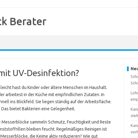
k Berater
Neu
mit UV-Desinfektion?
Sch
Sch
lleicht hast du Kinder oder ältere Menschen im Haushalt.
Loh
der arbeitest in der Küche mit empfindlichen Zutaten. In
emp
ell ins Blickfeld. Sie liegen ständig auf der Arbeitsfläche.
 Das bietet Bakterien eine Gelegenheit.
Kan
ste
le Messerblöcke sammeln Schmutz, Feuchtigkeit und Reste
Kan
nststoffrillen bleiben feucht. Regelmäßiges Reinigen ist
vor
s Messerblöcke, die Keime aktiv reduzieren? Wie gut