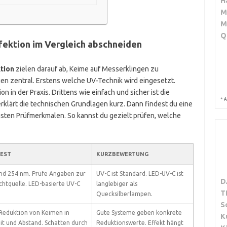
H
M
M
Q
ektion im Vergleich abschneiden
tion
zielen darauf ab, Keime auf Messerklingen zu
agen zentral. Erstens welche UV-Technik wird eingesetzt.
n in der Praxis. Drittens wie einfach und sicher ist die
*
A
rklärt die technischen Grundlagen kurz. Dann findest du eine
gsten Prüfmerkmalen. So kannst du gezielt prüfen, welche
TEST
KURZBEWERTUNG
nd 254 nm. Prüfe Angaben zur
UV-C ist Standard. LED-UV-C ist
D
chtquelle. LED-basierte UV-C
langlebiger als
T
Quecksilberlampen.
S
Reduktion von Keimen in
Gute Systeme geben konkrete
K
it und Abstand. Schatten durch
Reduktionswerte. Effekt hängt