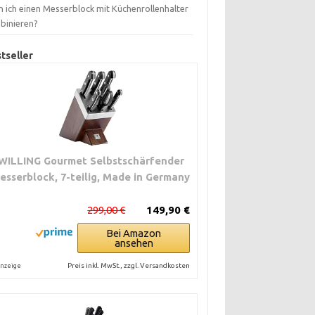
n ich einen Messerblock mit Küchenrollenhalter
binieren?
tseller
WILLING Gourmet Selbstschärfender
esserblock, 7-teilig, Made in Germany
299,00 €
149,90 €
Bei Amazon
ansehen
Preis inkl. MwSt., zzgl. Versandkosten
nzeige