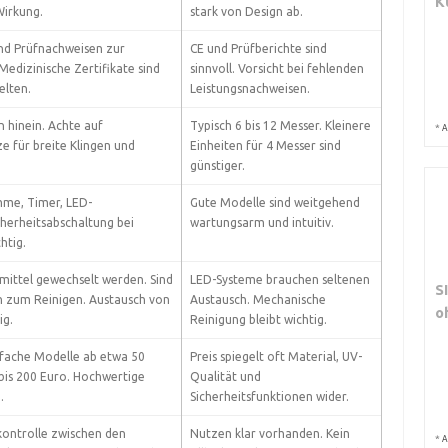
K
Wirkung.
stark von Design ab.
nd Prüfnachweisen zur
CE und Prüfberichte sind
Medizinische Zertifikate sind
sinnvoll. Vorsicht bei fehlenden
elten.
Leistungsnachweisen.
n hinein. Achte auf
Typisch 6 bis 12 Messer. Kleinere
*
A
ze für breite Klingen und
Einheiten für 4 Messer sind
günstiger.
me, Timer, LED-
Gute Modelle sind weitgehend
herheitsabschaltung bei
wartungsarm und intuitiv.
htig.
mittel gewechselt werden. Sind
LED-Systeme brauchen seltenen
S
 zum Reinigen. Austausch von
Austausch. Mechanische
o
ig.
Reinigung bleibt wichtig.
nfache Modelle ab etwa 50
Preis spiegelt oft Material, UV-
 bis 200 Euro. Hochwertige
Qualität und
.
Sicherheitsfunktionen wider.
kontrolle zwischen den
Nutzen klar vorhanden. Kein
*
A