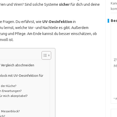
Kan
ien und Viren? Sind solche Systeme
sicher
für dich und deine
kom
Bes
e Fragen. Du erfährst, wie
UV-Desinfektion
in
 lernst, welche Vor- und Nachteile es gibt. Außerdem
zung und Pflege. Am Ende kannst du besser einschätzen, ob
voll ist.
Z
 Vergleich abschneiden
M
block mit UV-Desinfektion für
n der Küche?
en Erwartungen?
ür mich akzeptabel?
*
A
m Messerblock?
ich?