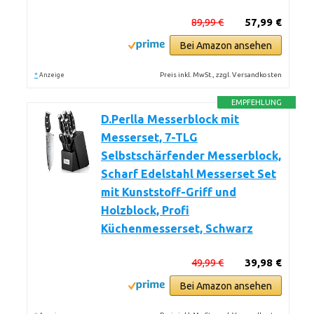
89,99 €
57,99 €
Bei Amazon ansehen
*
Preis inkl. MwSt., zzgl. Versandkosten
Anzeige
EMPFEHLUNG
D.Perlla Messerblock mit
Messerset, 7-TLG
Selbstschärfender Messerblock,
Scharf Edelstahl Messerset Set
mit Kunststoff-Griff und
Holzblock, Profi
Küchenmesserset, Schwarz
49,99 €
39,98 €
Bei Amazon ansehen