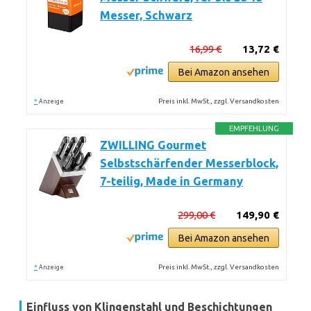
Messer, Schwarz
16,99 €
13,72 €
Bei Amazon ansehen
*
Preis inkl. MwSt., zzgl. Versandkosten
Anzeige
EMPFEHLUNG
ZWILLING Gourmet
Selbstschärfender Messerblock,
7-teilig, Made in Germany
299,00 €
149,90 €
Bei Amazon ansehen
*
Preis inkl. MwSt., zzgl. Versandkosten
Anzeige
Einfluss von Klingenstahl und Beschichtungen