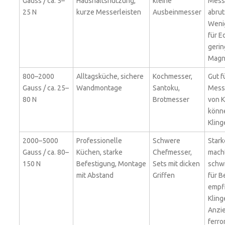
Gauss / ca. 5–
Haushaltsnutzung,
kleine
Mess
25 N
kurze Messerleisten
Ausbeinmesser
abrut
Weni
für E
gerin
Magne
800–2000
Alltagsküche, sichere
Kochmesser,
Gut f
Gauss / ca. 25–
Wandmontage
Santoku,
Mess
80 N
Brotmesser
von K
könn
Kling
2000–5000
Professionelle
Schwere
Stark
Gauss / ca. 80–
Küchen, starke
Chefmesser,
mach
150 N
Befestigung, Montage
Sets mit dicken
schwi
mit Abstand
Griffen
für 
empfi
Kling
Anzi
ferr