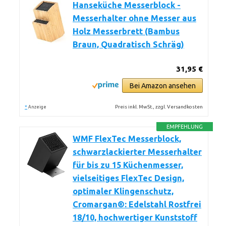
Hanseküche Messerblock -
Messerhalter ohne Messer aus
Holz Messerbrett (Bambus
Braun, Quadratisch Schräg)
31,95 €
Bei Amazon ansehen
*
Preis inkl. MwSt., zzgl. Versandkosten
Anzeige
EMPFEHLUNG
WMF FlexTec Messerblock,
schwarzlackierter Messerhalter
für bis zu 15 Küchenmesser,
vielseitiges FlexTec Design,
optimaler Klingenschutz,
Cromargan®: Edelstahl Rostfrei
18/10, hochwertiger Kunststoff