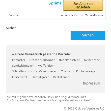
Bei Amazon
ansehen
*
Preis inkl. MwSt., zzgl. Versandkosten
Anzeige
Suchen
Suchen
Weitere thematisch passende Portale:
Entsafter
·
Brotbackautomat
·
Nudelmaschine
·
Reiskocher
·
Sandwichmaker
·
Waffeleisen
Schnellkochtopf
·
Vakuumierer
·
Toaster
·
Küchenwaage
·
Fleischwolf
·
Dampfgarer
·
Bratpfanne
Impressum
die mit * gekennzeichneten Links sind sog. Affiliatelinks.
Als Amazon-Partner verdiene ich an qualifizierten Käufen!
© 2025 Ostsee-Ventures UG