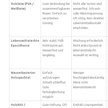
Holzleim (PVA /
Gute Verbindung bei
Nicht alle Sorten sind
Weißleim)
zusammenfügbaren
wasserfest. Schraub-
Rissen. Einfach zu
oder Klemmspannung
verarbeiten.
oft nötig. Kein direkter
Günstig.
Lebensmittelkontakt
empfohlen.
Lebensmittelechte
Sehr stabil. Füllt
Mischung erforderlich.
Epoxidharze
Hohlräume gut.
Nicht jedes Epoxid ist
Wasserfest und
lebensmittelecht.
langlebig.
Auswahl ist wichtig.
Wasserbasierter
Einfach
Weniger
Holzspachtel
aufzutragen.
feuchtigkeitsbeständig.
Schnell schleifbar.
Meist nicht
Gute
lebensmittelecht.
Farbangleichung
möglich.
Holzkitt /
Gute Haftung. Oft
Enthält Lösungsmittel.