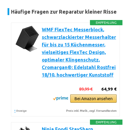
Häufige Fragen zur Reparatur kleiner Risse
EMPFEHLUNG
WMF FlexTec Messerblock,
schwarzlackierter Messerhalter
für bis zu 15 Küchenmesser,
vielseitiges FlexTec Design,
optimaler Klingenschutz,
Cromargan®: Edelstahl Rostfrei
18/10, hochwertiger Kunststoff
89,99 €
64,99 €
Bei Amazon ansehen
*
Preis inkl. MwSt., zzgl. Versandkosten
Anzeige
EMPFEHLUNG
Ninja Foodi StaySharp