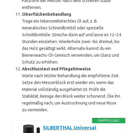
Passform der Messer. Nach dem Schleifen Staub
entfernen.
Oberflächenbehandlung
Trage ein lebensmittelechtes Öl auf, z. B.
mineralisches Schneidbrett­öl oder spezielle
Schnittbrettöle. Streiche dünn auf und lasse es 12–24
Stunden einziehen. Wiederhole zwei- bis dreimal, bis
das Holz gesättigt wirkt. Alternativ kannst du ein
Bienenwachs‑Öl‑Gemisch verwenden, um Glanz und
Schutz zu erhöhen.
Abschlusstest und Pflegehinweise
Warte nach letzter Behandlung die empfohlene Zeit.
Setze den Messerblock erst wieder ein, wenn das
Material vollständig ausgehärtet ist. Prüfe die
Stabilität. Reinige den Block weiter schonend. Öle ihn
regelmäßig nach, um Austrocknung und neue Risse
zu vermeiden.
EMPFEHLUNG
SILBERTHAL Universal