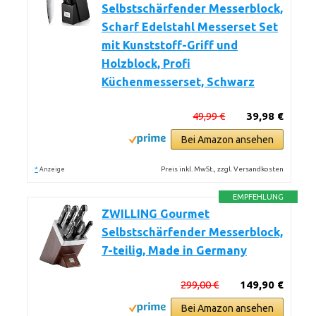
Selbstschärfender Messerblock,
Scharf Edelstahl Messerset Set
mit Kunststoff-Griff und
Holzblock, Profi
Küchenmesserset, Schwarz
49,99 €
39,98 €
Bei Amazon ansehen
*
Preis inkl. MwSt., zzgl. Versandkosten
Anzeige
EMPFEHLUNG
ZWILLING Gourmet
Selbstschärfender Messerblock,
7-teilig, Made in Germany
299,00 €
149,90 €
Bei Amazon ansehen